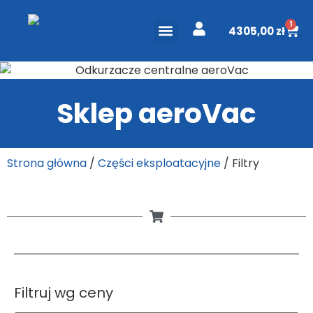
1
4305,00
zł
ODKURZACZE CENTRALNE
PROJEKT I WYCENA
DO POBRANIA
Sklep aeroVac
Strona główna
/
Części eksploatacyjne
/ Filtry
Filtruj wg ceny