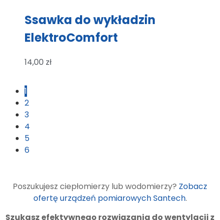
Ssawka do wykładzin
ElektroComfort
14,00
zł
1
2
3
4
5
6
Poszukujesz ciepłomierzy lub wodomierzy?
Zobacz
ofertę urządzeń pomiarowych Santech
.
Szukasz efektywnego rozwiązania do wentylacji z