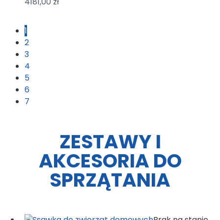
4181,00
zł
1
2
3
4
5
6
7
ZESTAWY I
AKCESORIA DO
SPRZĄTANIA
Brak na stanie