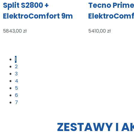
Split S2800 +
Tecno Prime
ElektroComfort 9m
ElektroComf
5843,00
zł
5410,00
zł
1
2
3
4
5
6
7
ZESTAWY I A