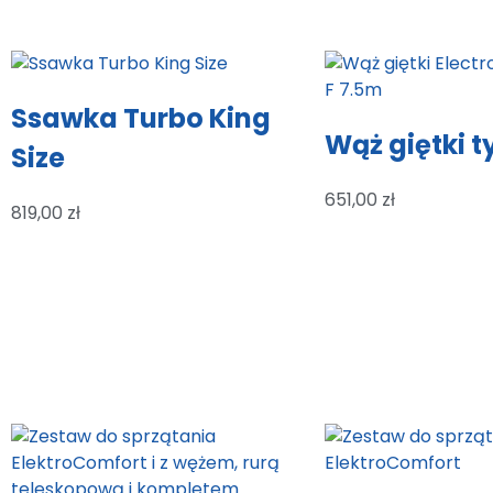
Ssawka Turbo King
Wąż giętki t
Size
651,00
zł
819,00
zł