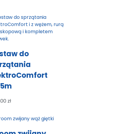
staw do
rzątania
ektroComfort
,5m
,00
zł
oom zwijany