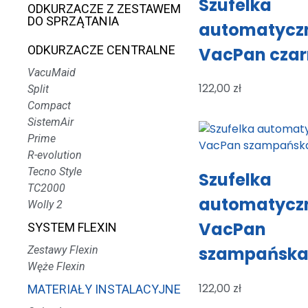
Szufelka
ODKURZACZE Z ZESTAWEM
DO SPRZĄTANIA
automatycz
ODKURZACZE CENTRALNE
VacPan cza
VacuMaid
122,00
zł
Split
Compact
SistemAir
Prime
R-evolution
Tecno Style
Szufelka
TC2000
automatycz
Wolly 2
VacPan
SYSTEM FLEXIN
szampańsk
Zestawy Flexin
Węże Flexin
122,00
zł
MATERIAŁY INSTALACYJNE