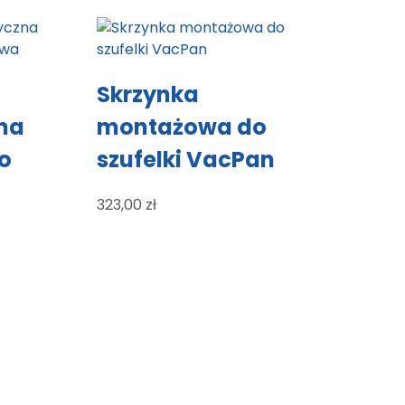
Skrzynka
na
montażowa do
o
szufelki VacPan
323,00
zł