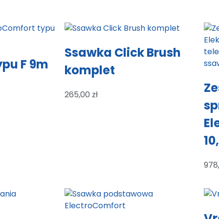
Ssawka Click Brush
ypu F 9m
komplet
Ze
265,00
zł
sp
El
10
978
Vr