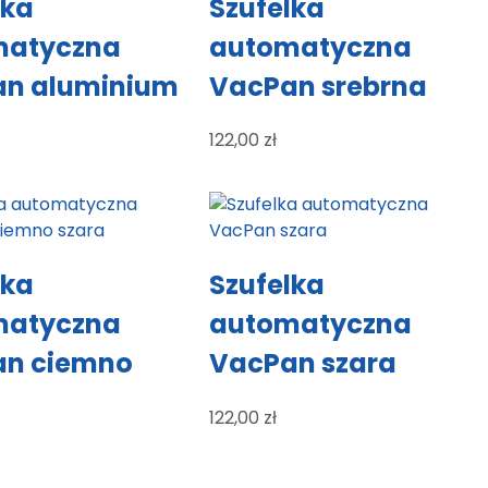
lka
Szufelka
matyczna
automatyczna
an aluminium
VacPan srebrna
122,00
zł
lka
Szufelka
matyczna
automatyczna
an ciemno
VacPan szara
122,00
zł