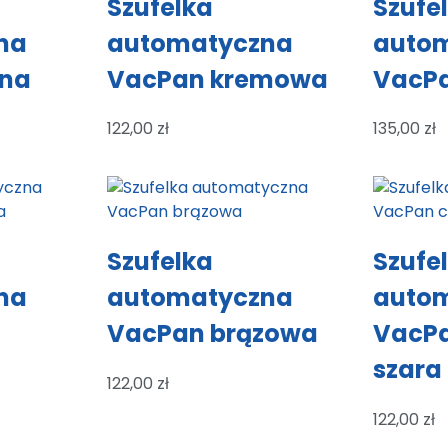
Szufelka
Szufe
na
automatyczna
auto
rna
VacPan kremowa
VacP
122,00
zł
135,00
zł
Szufelka
Szufe
na
automatyczna
auto
VacPan brązowa
VacP
a
szara
122,00
zł
122,00
zł