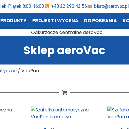
łek-Piątek 8:00-16:00
+48 22 290 42 56
biuro@aerovac.pl
PRODUKTY
PROJEKT I WYCENA
DO POBRANIA
K
Sklep aeroVac
atyczne
/ VacPan