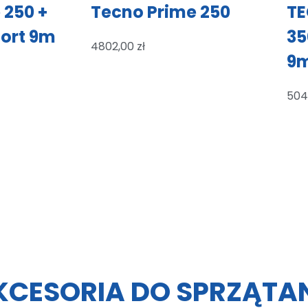
 250 +
Tecno Prime 250
TE
ort 9m
35
4802,00
zł
9
504
KCESORIA DO SPRZĄTA