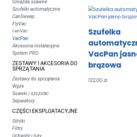
Gniazda ssawne
Szufelki automatyczne
CanSweep
FlyVac
Szufelka
LeoVac
VacPan
automatycz
Akcesoria instalacyjne
VacPan jasn
System PRO
ZESTAWY I AKCESORIA DO
brązowa
SPRZĄTANIA
Zestawy do sprzątania
122,00
zł
Węże
Ssawki i szczotki
Separatory
CZĘŚCI EKSPLOATACYJNE
Silniki
Filtry
Uchwyty i rury