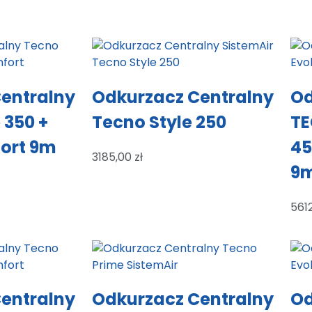
entralny
Odkurzacz Centralny
Od
 350 +
Tecno Style 250
TE
ort 9m
45
3185,00
zł
9
561
entralny
Odkurzacz Centralny
Od