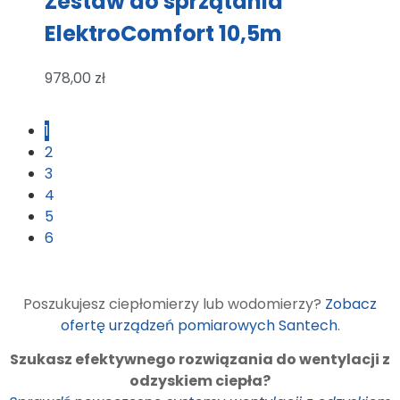
Zestaw do sprzątania
ElektroComfort 10,5m
978,00
zł
1
2
3
4
5
6
Poszukujesz ciepłomierzy lub wodomierzy?
Zobacz
ofertę urządzeń pomiarowych Santech
.
Szukasz efektywnego rozwiązania do wentylacji z
odzyskiem ciepła?