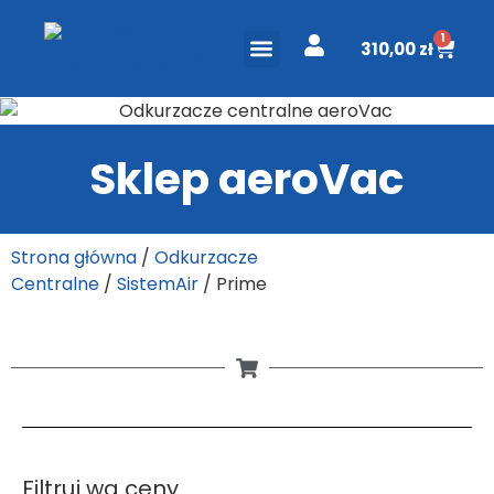
1
310,00
zł
ODKURZACZE CENTRALNE
PROJEKT I WYCENA
DO POBRANIA
Sklep aeroVac
Strona główna
/
Odkurzacze
Centralne
/
SistemAir
/ Prime
Filtruj wg ceny