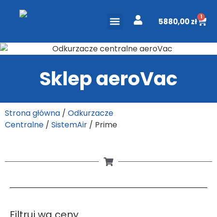
1
5880,00
zł
ODKURZACZE CENTRALNE
PROJEKT I WYCENA
DO POBRANIA
Sklep aeroVac
Strona główna
/
Odkurzacze
Centralne
/
SistemAir
/ Prime
Filtruj wg ceny