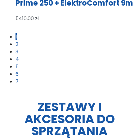
Prime 250 + ElektroComfort 9m
5410,00
zł
1
2
3
4
5
6
7
ZESTAWY I
AKCESORIA DO
SPRZĄTANIA