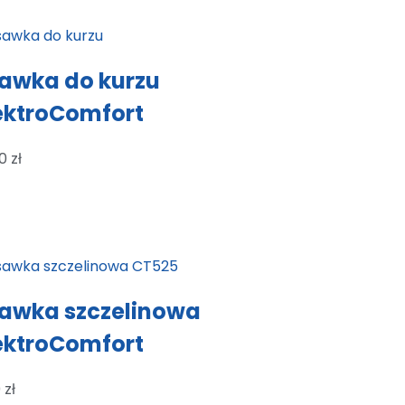
awka do kurzu
ektroComfort
00
zł
awka szczelinowa
ektroComfort
0
zł