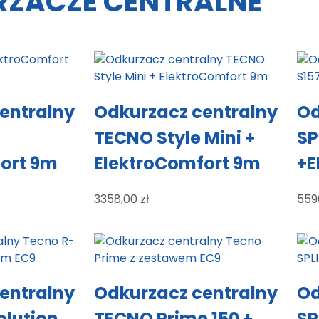
ZACZE CENTRALNE
entralny
Odkurzacz centralny
Od
TECNO Style Mini +
SP
ort 9m
ElektroComfort 9m
+E
3358,00
zł
559
entralny
Odkurzacz centralny
Od
lution
TECNO Prime 150 +
SP