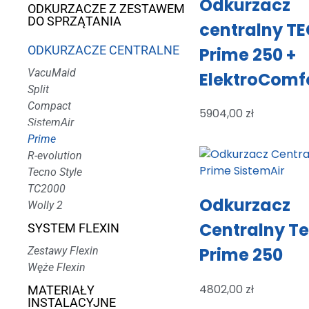
Odkurzacz
ODKURZACZE Z ZESTAWEM
DO SPRZĄTANIA
centralny T
ODKURZACZE CENTRALNE
Prime 250 +
VacuMaid
ElektroComf
Split
Compact
5904,00
zł
SistemAir
Prime
R-evolution
Tecno Style
TC2000
Odkurzacz
Wolly 2
Centralny T
SYSTEM FLEXIN
Prime 250
Zestawy Flexin
Węże Flexin
4802,00
zł
MATERIAŁY
INSTALACYJNE