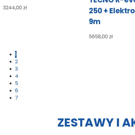
3244,00
zł
250 + Elekt
9m
5658,00
zł
1
2
3
4
5
6
7
ZESTAWY I A