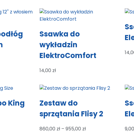
Ss
podłóg
Ssawka do
El
m
wykładzin
14,
ElektroComfort
14,00
zł
o King
Zestaw do
Ss
sprzątania Flisy 2
El
860,00
zł
–
955,00
zł
9,0