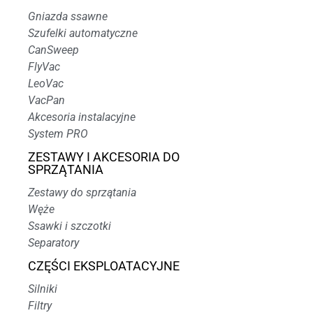
Gniazda ssawne
Szufelki automatyczne
CanSweep
FlyVac
LeoVac
VacPan
Akcesoria instalacyjne
System PRO
ZESTAWY I AKCESORIA DO
SPRZĄTANIA
Zestawy do sprzątania
Węże
Ssawki i szczotki
Separatory
CZĘŚCI EKSPLOATACYJNE
Silniki
Filtry