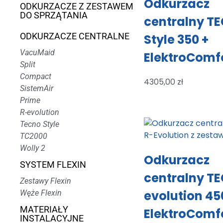
Odkurzacz
ODKURZACZE Z ZESTAWEM
DO SPRZĄTANIA
centralny T
ODKURZACZE CENTRALNE
Style 350 +
VacuMaid
ElektroComf
Split
Compact
4305,00
zł
SistemAir
Prime
R-evolution
Tecno Style
TC2000
Wolly 2
Odkurzacz
SYSTEM FLEXIN
centralny T
Zestawy Flexin
evolution 45
Węże Flexin
MATERIAŁY
ElektroComf
INSTALACYJNE