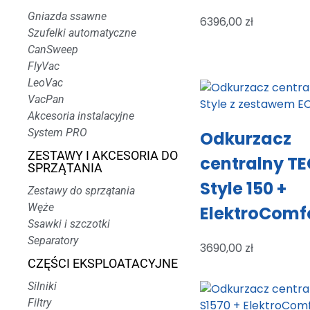
Gniazda ssawne
6396,00
zł
Szufelki automatyczne
CanSweep
FlyVac
LeoVac
VacPan
Akcesoria instalacyjne
System PRO
Odkurzacz
ZESTAWY I AKCESORIA DO
centralny T
SPRZĄTANIA
Style 150 +
Zestawy do sprzątania
Węże
ElektroComf
Ssawki i szczotki
Separatory
3690,00
zł
CZĘŚCI EKSPLOATACYJNE
Silniki
Filtry