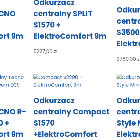
Odkurzacz
Odkur
ECNO
centralny SPLIT
centr
S1570 +
S3500
ort 9m
ElektroComfort 9m
Elekt
5227,00
zł
9780,00
z
Odkurzacz
Odkur
ECNO R-
centralny Compact
centr
0 +
S1570
Style 
ort 9m
+ElektroComfort
Elekt