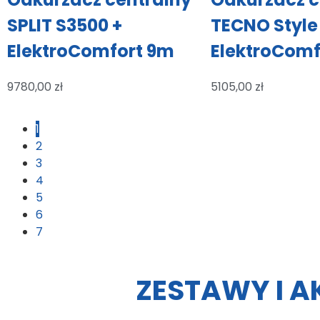
SPLIT S3500 +
TECNO Style
ElektroComfort 9m
ElektroComf
9780,00
zł
5105,00
zł
1
2
3
4
5
6
7
ZESTAWY I A