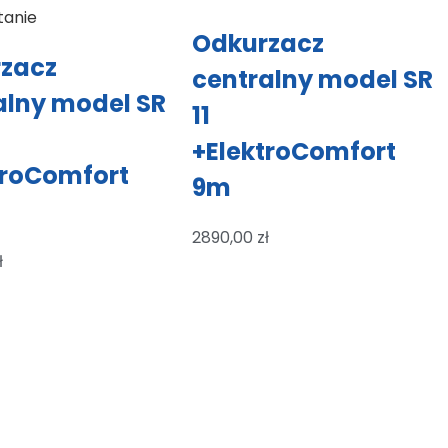
tanie
Odkurzacz
zacz
centralny model SR
alny model SR
11
+ElektroComfort
troComfort
9m
2890,00
zł
ł