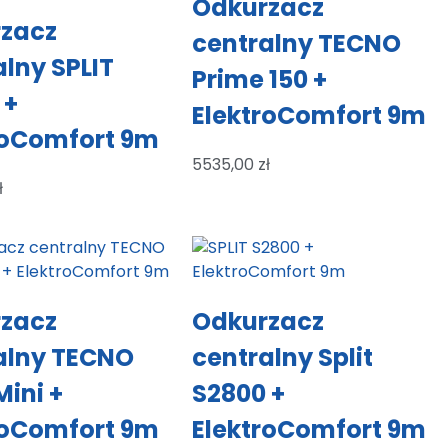
Odkurzacz
zacz
centralny TECNO
alny SPLIT
Prime 150 +
 +
ElektroComfort 9m
roComfort 9m
5535,00
zł
ł
zacz
Odkurzacz
alny TECNO
centralny Split
Mini +
S2800 +
roComfort 9m
ElektroComfort 9m