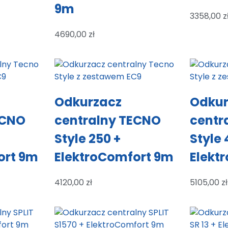
9m
3358,00
z
4690,00
zł
Odkurzacz
Odkur
ECNO
centralny TECNO
centr
Style 250 +
Style 
ort 9m
ElektroComfort 9m
Elekt
4120,00
zł
5105,00
zł