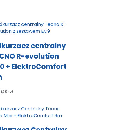
kurzacz centralny
CNO R-evolution
0 + ElektroComfort
m
6,00
zł
kurzacz Centralny