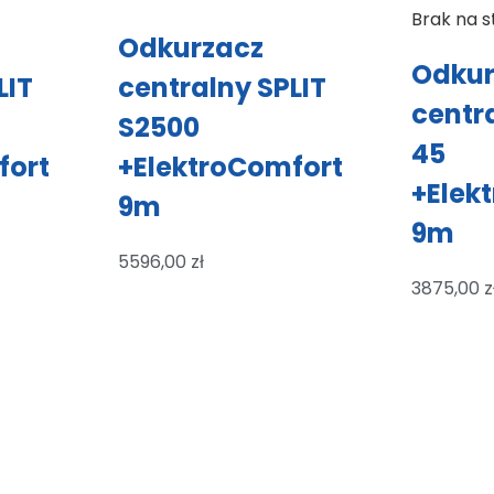
Brak na s
Odkurzacz
Odkur
LIT
centralny SPLIT
centr
S2500
45
fort
+ElektroComfort
+Elek
9m
9m
5596,00
zł
3875,00
z