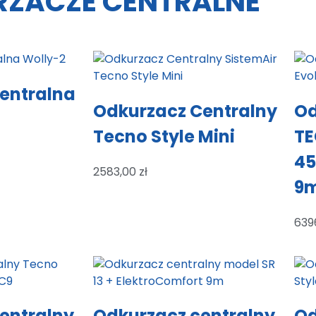
ZACZE CENTRALNE
entralna
Odkurzacz Centralny
Od
Tecno Style Mini
TE
45
2583,00
zł
9
639
entralny
Odkurzacz centralny
Od