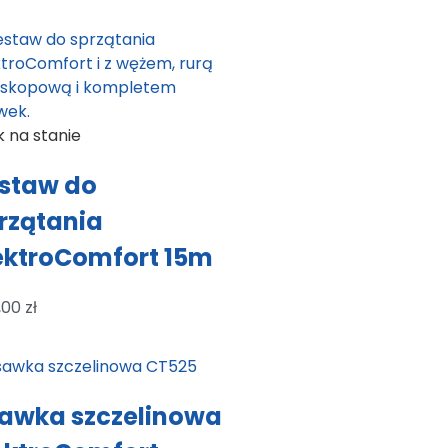
k na stanie
staw do
rzątania
ektroComfort 15m
7,00
zł
awka szczelinowa