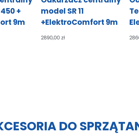
 450 +
model SR 11
Te
ort 9m
+ElektroComfort 9m
El
2890,00
zł
286
KCESORIA DO SPRZĄTA