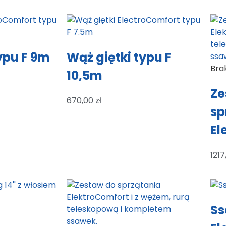
ypu F 9m
Wąż giętki typu F
Bra
10,5m
Ze
670,00
zł
sp
El
121
Ss