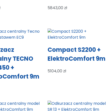
ł
5843,00
zł
zacz
Compact S2200 +
alny TECNO
ElektroComfort 9m
450 +
5104,00
zł
roComfort 9m