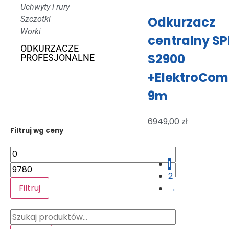
Uchwyty i rury
Odkurzacz
Szczotki
Worki
centralny SP
ODKURZACZE
S2900
PROFESJONALNE
+ElektroCom
9m
6949,00
zł
Filtruj wg ceny
1
2
Filtruj
→