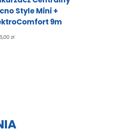
cno Style Mini +
ektroComfort 9m
6,00
zł
NIA