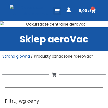
1
9,00
zł
ODKURZACZE CENTRALNE
PROJEKT I WYCENA
DO POBRANIA
Sklep aeroVac
Strona główna
/ Produkty oznaczone “aeroVac”
Filtruj wg ceny