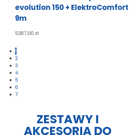
evolution 150 + ElektroComfort
9m
5387,00
zł
1
2
3
4
5
6
7
ZESTAWY I
AKCESORIA DO