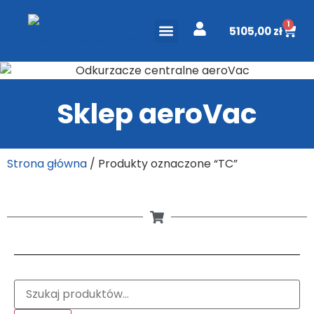
1
5105,00
zł
ODKURZACZE CENTRALNE
PROJEKT I WYCENA
DO POBRANIA
Sklep aeroVac
Strona główna
/ Produkty oznaczone “TC”