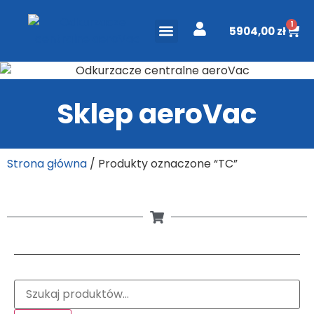
1
5904,00
zł
ODKURZACZE CENTRALNE
PROJEKT I WYCENA
DO POBRANIA
Sklep aeroVac
Strona główna
/ Produkty oznaczone “TC”