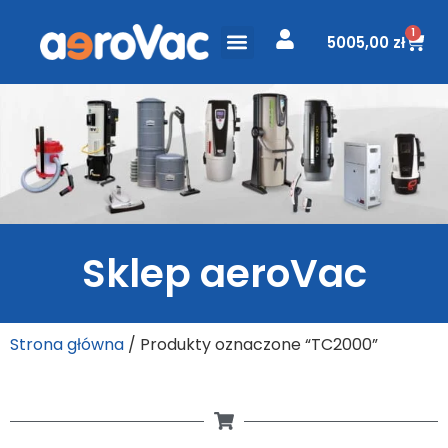
1
5005,00
zł
ODKURZACZE CENTRALNE
PROJEKT I WYCENA
Sklep aeroVac
Strona główna
/ Produkty oznaczone “TC2000”