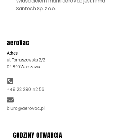
Właścicielem marki aeroVac jest firma
Santech Sp. z o.o.
aeroVac
Adres:
ul. Tomaszowska 2/2
04-840 Warszawa
+48 22 290 42 56
biuro@aerovac.pl
GODZINY OTWARCIA