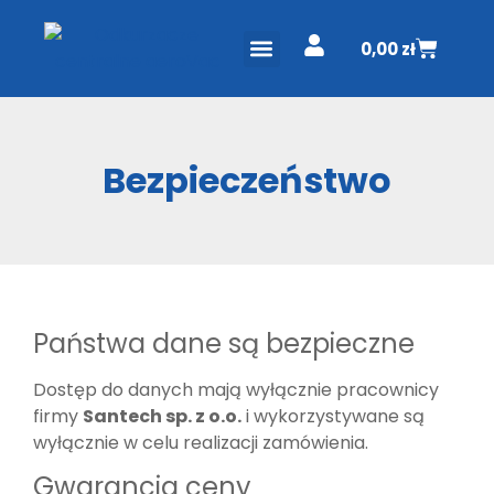
0,00
zł
ODKURZACZE CENTRALNE
PROJEKT I WYCENA
DO POBRANIA
Bezpieczeństwo
Państwa dane są bezpieczne
Dostęp do danych mają wyłącznie pracownicy
firmy
Santech sp. z o.o.
i wykorzystywane są
wyłącznie w celu realizacji zamówienia.
Gwarancja ceny