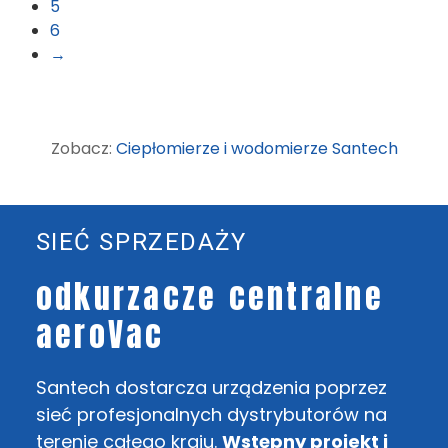
5
6
→
Zobacz:
Ciepłomierze i wodomierze Santech
SIEĆ SPRZEDAŻY
odkurzacze centralne
aeroVac
Santech dostarcza urządzenia poprzez
sieć profesjonalnych dystrybutorów na
terenie całego kraju.
Wstępny projekt i