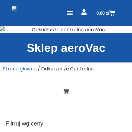
0,00
zł
ODKURZACZE CENTRALNE
PROJEKT I WYCENA
Sklep aeroVac
Strona główna
/ Odkurzacze Centralne
Filtruj wg ceny