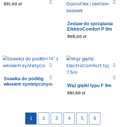
651,00
zł
Zestaw do sprzątania
ElektroComfort P 9m
958,00
zł
Ssawka do podłóg 14” z
włosiem syntetycznym
Wąż giętki typu F 9m
651,00
zł
1
2
3
4
5
6