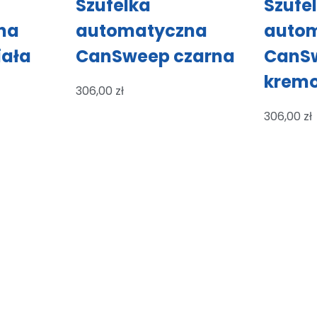
Szufelka
Szufe
na
automatyczna
auto
iała
CanSweep czarna
CanS
krem
306,00
zł
306,00
zł