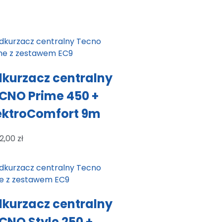
kurzacz centralny
CNO Prime 450 +
ektroComfort 9m
2,00
zł
kurzacz centralny
CNO Style 250 +