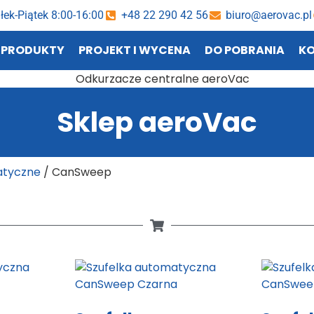
łek-Piątek 8:00-16:00
+48 22 290 42 56
biuro@aerovac.pl
PRODUKTY
PROJEKT I WYCENA
DO POBRANIA
K
Sklep aeroVac
atyczne
/ CanSweep