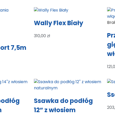
Wally Flex Biały
Bra
Pr
310,00
zł
gi
ort 7,5m
wł
121,
S
podłóg
Ssawka do podłóg
203
m
12” z włosiem