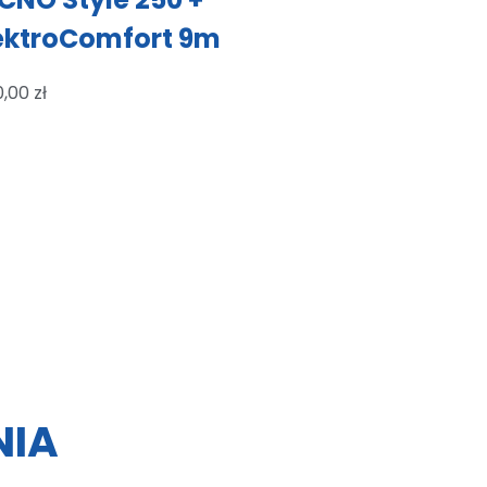
ektroComfort 9m
0,00
zł
NIA