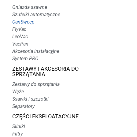
Gniazda ssawne
Szufelki automatyczne
CanSweep
FlyVac
LeoVac
VacPan
Akcesoria instalacyjne
System PRO
ZESTAWY I AKCESORIA DO
SPRZĄTANIA
Zestawy do sprzątania
Węże
Ssawki i szczotki
Separatory
CZĘŚCI EKSPLOATACYJNE
Silniki
Filtry