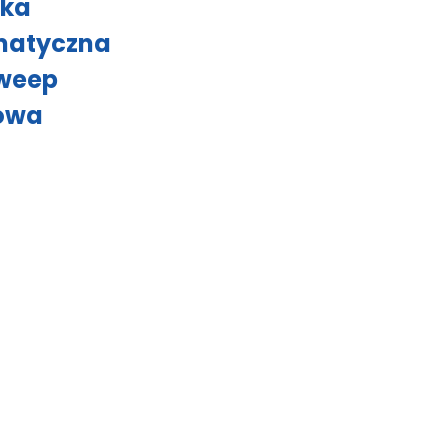
lka
matyczna
weep
owa