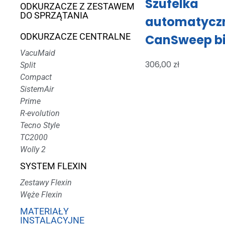
Szufelka
ODKURZACZE Z ZESTAWEM
DO SPRZĄTANIA
automatycz
ODKURZACZE CENTRALNE
CanSweep b
VacuMaid
306,00
zł
Split
Compact
SistemAir
Prime
R-evolution
Tecno Style
TC2000
Wolly 2
SYSTEM FLEXIN
Zestawy Flexin
Węże Flexin
MATERIAŁY
INSTALACYJNE