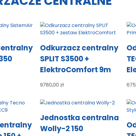
ZACZE CENTRALNE
entralny
Odkurzacz centralny
Od
 350
SPLIT S3500 +
TE
ElektroComfort 9m
El
9780,00
zł
675
Jednostka centralna
entralny
Od
Wolly-2 150
 150 +
TE