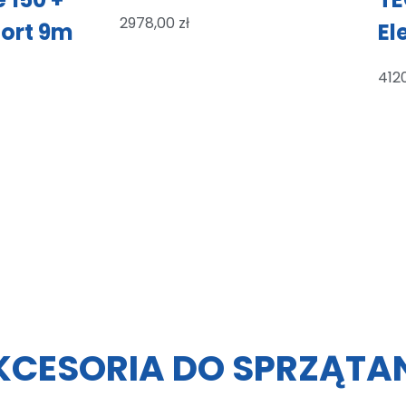
2978,00
zł
ort 9m
El
412
KCESORIA DO SPRZĄTA