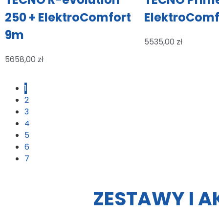
250 + ElektroComfort
ElektroComf
9m
5535,00
zł
5658,00
zł
1
2
3
4
5
6
7
ZESTAWY I A