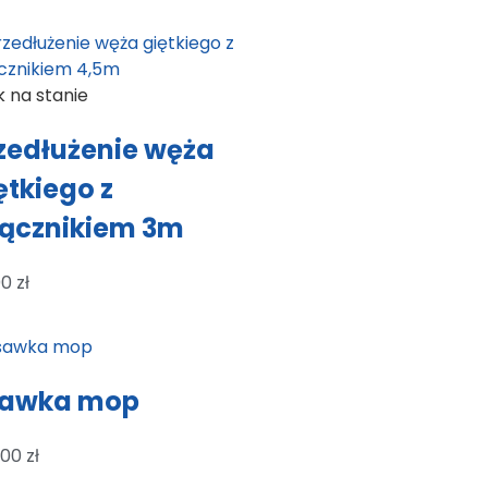
k na stanie
zedłużenie węża
ętkiego z
ącznikiem 3m
00
zł
sawka mop
,00
zł