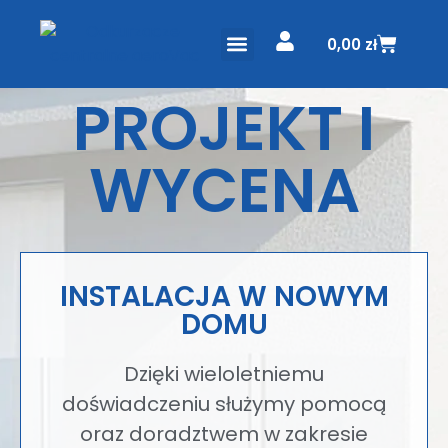
0,00
zł
ODKURZACZE CENTRALNE
PROJEKT I WYCENA
PROJEKT I
WYCENA
INSTALACJA W NOWYM
DOMU
Dzięki wieloletniemu
doświadczeniu służymy pomocą
oraz doradztwem w zakresie