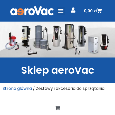
0,00
zł
ODKURZACZE CENTRALNE
PROJEKT I WYCENA
Sklep aeroVac
Strona główna
/ Zestawy i akcesoria do sprzątania