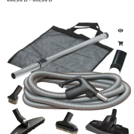
860,00
zł
–
955,00
zł