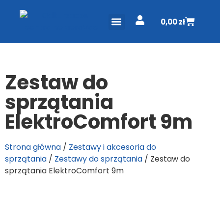
0,00
zł
ODKURZACZE CENTRALNE
PROJEKT I WYCENA
DO POBRANIA
Zestaw do
sprzątania
ElektroComfort 9m
Strona główna
/
Zestawy i akcesoria do
sprzątania
/
Zestawy do sprzątania
/ Zestaw do
sprzątania ElektroComfort 9m