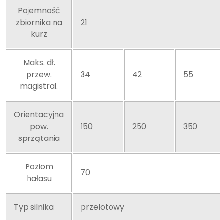
Pojemność
zbiornika na
21
kurz
Maks. dł.
przew.
34
42
55
magistral.
Orientacyjna
pow.
150
250
350
sprzątania
Poziom
70
hałasu
Typ silnika
przelotowy