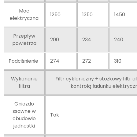
Moc
1250
1350
1450
elektryczna
Przepływ
200
234
240
powietrza
Podciśnienie
274
272
310
Wykonanie
Filtr cykloniczny + stożkowy filtr 
filtra
kontrolą ładunku elektryc
Gniazdo
ssawne w
Tak
obudowie
jednostki