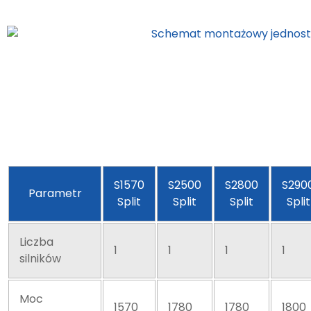
S1570
S2500
S2800
S290
Parametr
Split
Split
Split
Split
Liczba
1
1
1
1
silników
Moc
1570
1780
1780
1800