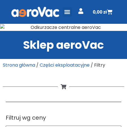
0,00
zł
ODKURZACZE CENTRALNE
PROJEKT I WYCENA
DO POBRANIA
Sklep aeroVac
Strona główna
/
Części eksploatacyjne
/ Filtry
Filtruj wg ceny