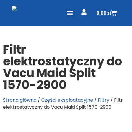
0,00
zł
ODKURZACZE CENTRALNE
PROJEKT I WYCENA
DO POBRANIA
Filtr
elektrostatyczny do
Vacu Maid Split
1570-2900
Strona główna
/
Części eksploatacyjne
/
Filtry
/ Filtr
elektrostatyczny do Vacu Maid Split 1570-2900