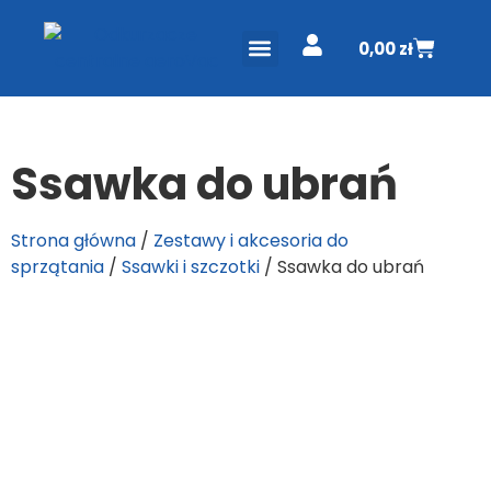
0,00
zł
ODKURZACZE CENTRALNE
PROJEKT I WYCENA
DO POBRANIA
Ssawka do ubrań
Strona główna
/
Zestawy i akcesoria do
sprzątania
/
Ssawki i szczotki
/ Ssawka do ubrań