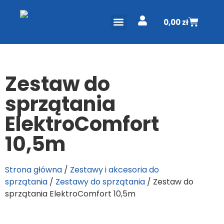
0,00
zł
ODKURZACZE CENTRALNE
PROJEKT I WYCENA
DO POBRANIA
Zestaw do
sprzątania
ElektroComfort
10,5m
Strona główna
/
Zestawy i akcesoria do
sprzątania
/
Zestawy do sprzątania
/ Zestaw do
sprzątania ElektroComfort 10,5m