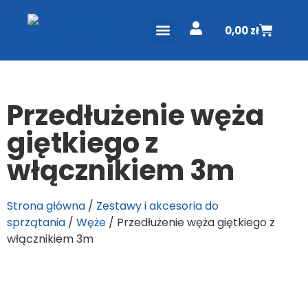
0,00
zł
ODKURZACZE CENTRALNE
PROJEKT I WYCENA
DO POBRANIA
Przedłużenie węża
giętkiego z
włącznikiem 3m
Strona główna
/
Zestawy i akcesoria do
sprzątania
/
Węże
/ Przedłużenie węża giętkiego z
włącznikiem 3m