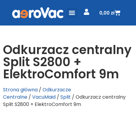
0,00
zł
ODKURZACZE CENTRALNE
PROJEKT I WYCENA
Odkurzacz centralny
Split S2800 +
ElektroComfort 9m
Strona główna
/
Odkurzacze
Centralne
/
VacuMaid
/
Split
/ Odkurzacz centralny
Split S2800 + ElektroComfort 9m