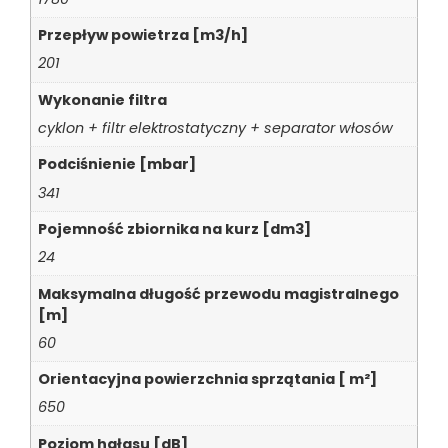
Przepływ powietrza [m3/h]
201
Wykonanie filtra
cyklon + filtr elektrostatyczny + separator włosów
Podciśnienie [mbar]
341
Pojemność zbiornika na kurz [dm3]
24
Maksymalna długość przewodu magistralnego
[m]
60
Orientacyjna powierzchnia sprzątania [ m²]
650
Poziom hałasu [dB]