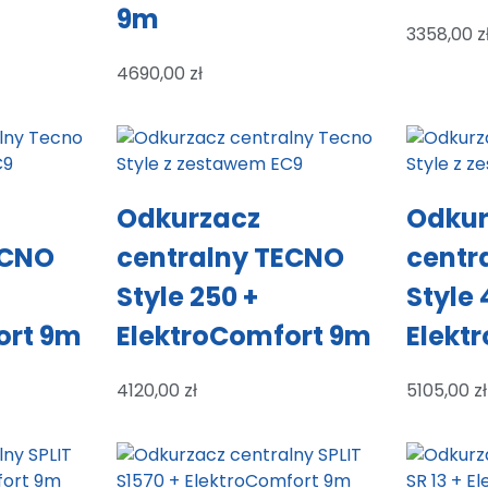
9m
3358,00
z
4690,00
zł
Odkurzacz
Odkur
ECNO
centralny TECNO
centr
Style 250 +
Style 
ort 9m
ElektroComfort 9m
Elekt
4120,00
zł
5105,00
zł