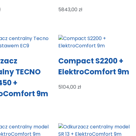
ł
5843,00
zł
zacz
Compact S2200 +
alny TECNO
ElektroComfort 9m
450 +
5104,00
zł
roComfort 9m