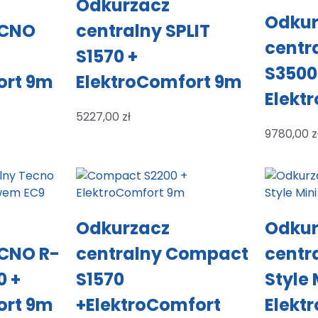
Odkurzacz
Odkur
ECNO
centralny SPLIT
centr
S1570 +
S3500
ort 9m
ElektroComfort 9m
Elekt
5227,00
zł
9780,00
z
Odkurzacz
Odkur
ECNO R-
centralny Compact
centr
0 +
S1570
Style 
ort 9m
+ElektroComfort
Elekt