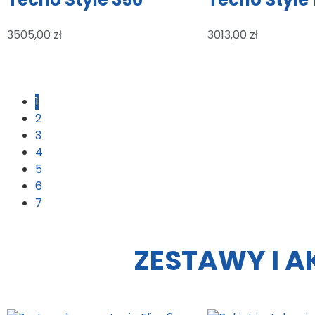
3505,00
zł
3013,00
zł
1
2
3
4
5
6
7
ZESTAWY I A