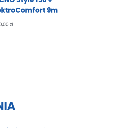
ektroComfort 9m
0,00
zł
NIA