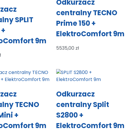
Odkurzacz
zacz
centralny TECNO
alny SPLIT
Prime 150 +
 +
ElektroComfort 9m
roComfort 9m
5535,00
zł
ł
zacz
Odkurzacz
alny TECNO
centralny Split
Mini +
S2800 +
roComfort 9m
ElektroComfort 9m