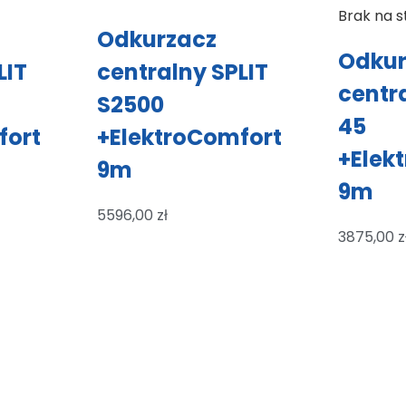
Brak na s
Odkurzacz
Odkur
LIT
centralny SPLIT
centr
S2500
45
fort
+ElektroComfort
+Elek
9m
9m
5596,00
zł
3875,00
z