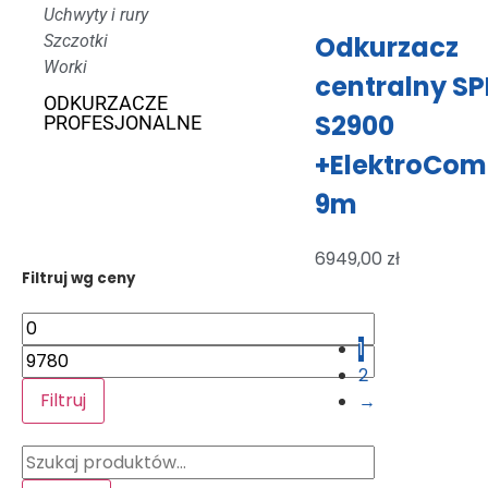
Uchwyty i rury
Odkurzacz
Szczotki
Worki
centralny SP
ODKURZACZE
S2900
PROFESJONALNE
+ElektroCom
9m
6949,00
zł
Filtruj wg ceny
1
2
Filtruj
→