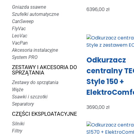
Gniazda ssawne
6396,00
zł
Szufelki automatyczne
CanSweep
FlyVac
LeoVac
VacPan
Akcesoria instalacyjne
System PRO
Odkurzacz
ZESTAWY I AKCESORIA DO
centralny T
SPRZĄTANIA
Style 150 +
Zestawy do sprzątania
Węże
ElektroComf
Ssawki i szczotki
Separatory
3690,00
zł
CZĘŚCI EKSPLOATACYJNE
Silniki
Filtry