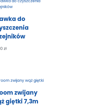
awka do
yszczenia
zejników
00
zł
oom zwijany
ż giętki 7,3m