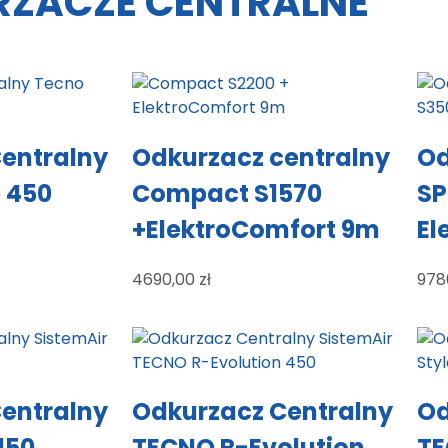
ZACZE CENTRALNE
entralny
Odkurzacz centralny
Od
 450
Compact S1570
SP
+ElektroComfort 9m
El
4690,00
zł
978
entralny
Odkurzacz Centralny
Od
150
TECNO R-Evolution
TE