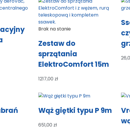
Ss
lacyjny
Brak na stanie
cz
a
Zestaw do
gr
sprzątania
26,
ElektroComfort 15m
1217,00
zł
ubrań
Wąż giętki typu P 9m
Vr
wą
651,00
zł