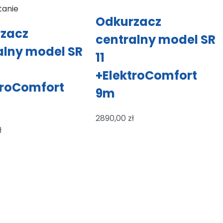
tanie
Odkurzacz
zacz
centralny model SR
alny model SR
11
+ElektroComfort
troComfort
9m
2890,00
zł
ł