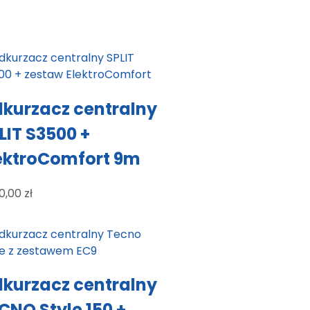
kurzacz centralny
LIT S3500 +
ektroComfort 9m
0,00
zł
kurzacz centralny
CNO Style 150 +