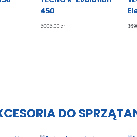
450
El
5005,00
zł
369
KCESORIA DO SPRZĄTA