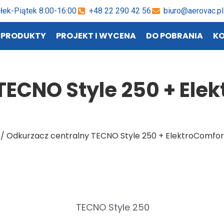
łek-Piątek 8:00-16:00
+48 22 290 42 56
biuro@aerovac.pl
PRODUKTY
PROJEKT I WYCENA
DO POBRANIA
K
TECNO Style 250 + Ele
/ Odkurzacz centralny TECNO Style 250 + ElektroComfo
TECNO Style 250