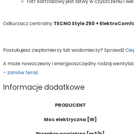
Filtr kartridżowy jest łatwy w czyszczeniu i wi
Odkurzacz centralny
TECNO Style 250 + ElektroComf
Poszukujesz ciepłomierzy lub wodomierzy? Sprawdź
Cie
A może nowoczesny i energooszczędny rodzaj wentylacj
– zamów teraz
.
Informacje dodatkowe
PRODUCENT
Moc elektryczna [W]
Przepływ powietrza [m3/h]