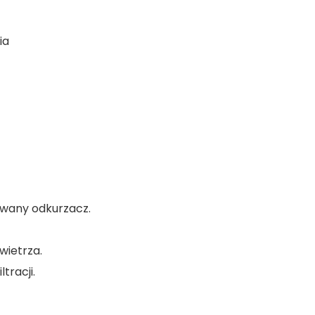
ia
owany odkurzacz.
wietrza.
tracji.