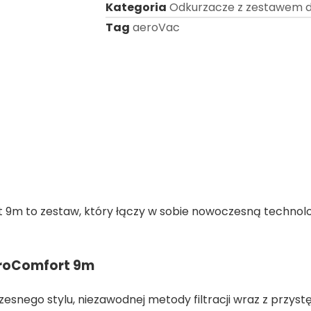
Kategoria
Odkurzacze z zestawem d
Tag
aeroVac
 9m to zestaw, który łączy w sobie nowoczesną technolo
ktroComfort 9m
snego stylu, niezawodnej metody filtracji wraz z przys