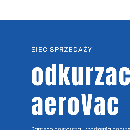
SIEĆ SPRZEDAŻY
odkurzac
aeroVac
Santech dostarcza urządzenia poprzez