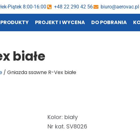
łek-Piątek 8:00-16:00
+48 22 290 42 56
biuro@aerovac.pl
PRODUKTY
PROJEKT I WYCENA
DO POBRANIA
K
x białe
e
/ Gniazda ssawne R-Vex białe
Kolor: biały
Nr kat. SV8026