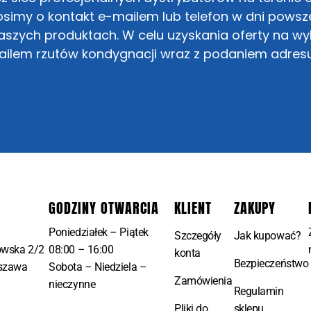
simy o kontakt e-mailem lub telefon w dni powsze
szych produktach. W celu uzyskania oferty na w
mailem rzutów kondygnacji wraz z podaniem adres
GODZINY OTWARCIA
KLIENT
ZAKUPY
Poniedziałek – Piątek
Szczegóły
Jak kupować?
owska 2/2
08:00 – 16:00
konta
Bezpieczeństwo
szawa
Sobota – Niedziela –
Zamówienia
nieczynne
Regulamin
Pliki do
sklepu