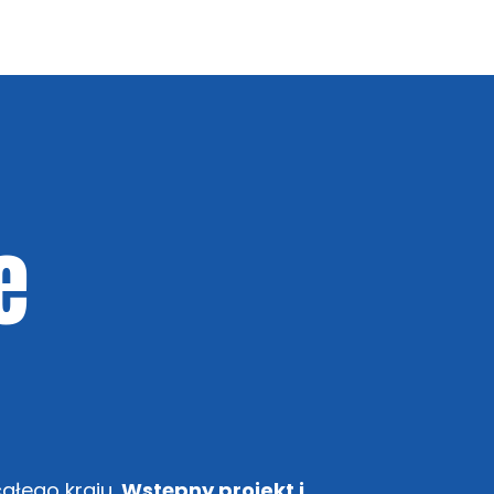
e
ałego kraju.
Wstępny projekt i