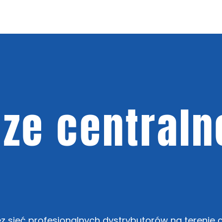
ze centraln
 sieć profesjonalnych dystrybutorów na terenie c