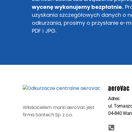
wycenę wykonujemy bezpłatnie.
Pro
uzyskania szczegółowych danych o na
odkurzania, prosimy o przysłanie e-
PDF i JPG.
aeroVac
Adres:
ul. Tomasz
Właścicielem marki aeroVac jest
04-840 War
firma Santech Sp. z o.o.