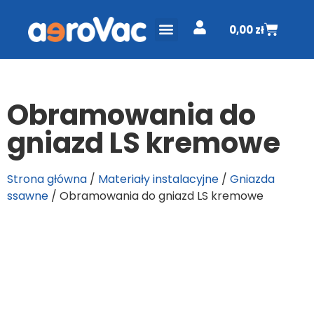
0,00
zł
ODKURZACZE CENTRALNE
PROJEKT I WYCENA
DO POBRANIA
Obramowania do
gniazd LS kremowe
Strona główna
/
Materiały instalacyjne
/
Gniazda
ssawne
/ Obramowania do gniazd LS kremowe