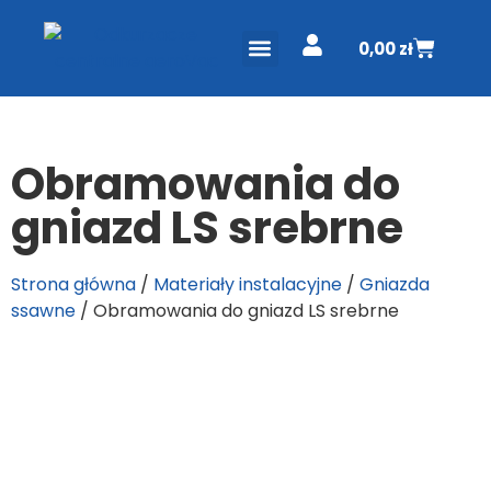
0,00
zł
ODKURZACZE CENTRALNE
PROJEKT I WYCENA
DO POBRANIA
Obramowania do
gniazd LS srebrne
Strona główna
/
Materiały instalacyjne
/
Gniazda
ssawne
/ Obramowania do gniazd LS srebrne