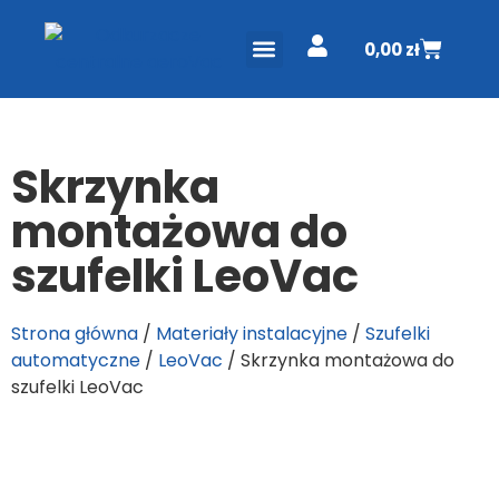
0,00
zł
ODKURZACZE CENTRALNE
PROJEKT I WYCENA
DO POBRANIA
Skrzynka
montażowa do
szufelki LeoVac
Strona główna
/
Materiały instalacyjne
/
Szufelki
automatyczne
/
LeoVac
/ Skrzynka montażowa do
szufelki LeoVac