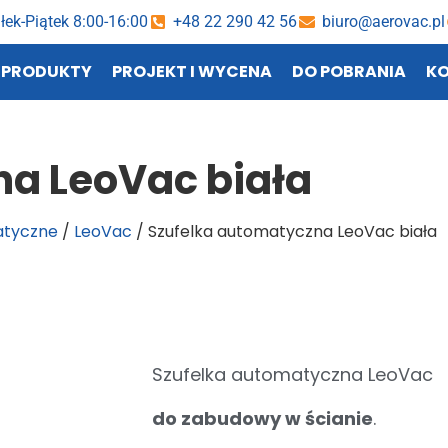
łek-Piątek 8:00-16:00
+48 22 290 42 56
biuro@aerovac.pl
PRODUKTY
PROJEKT I WYCENA
DO POBRANIA
K
na LeoVac biała
atyczne
/
LeoVac
/ Szufelka automatyczna LeoVac biała
Szufelka automatyczna LeoVac
do zabudowy w ścianie
.