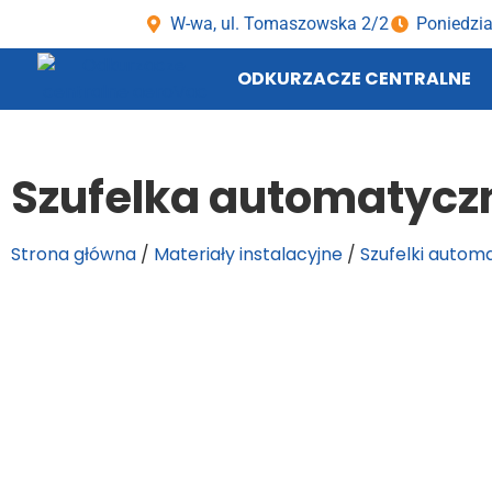
W-wa, ul. Tomaszowska 2/2
Poniedzia
ODKURZACZE CENTRALNE
Szufelka automatycz
Strona główna
/
Materiały instalacyjne
/
Szufelki autom