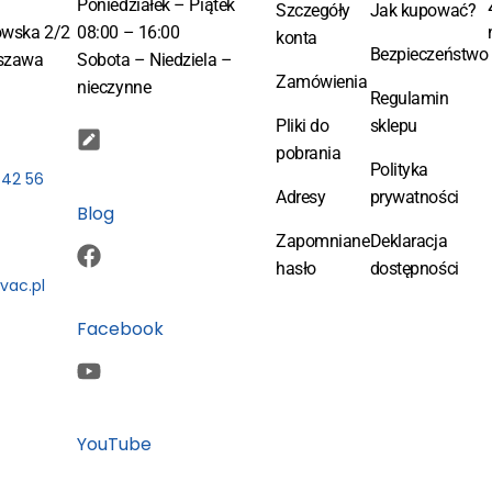
Poniedziałek – Piątek
Szczegóły
Jak kupować?
owska 2/2
08:00 – 16:00
konta
Bezpieczeństwo
szawa
Sobota – Niedziela –
Zamówienia
nieczynne
Regulamin
Pliki do
sklepu
pobrania
Polityka
 42 56
Adresy
prywatności
Blog
Zapomniane
Deklaracja
hasło
dostępności
vac.pl
Facebook
YouTube