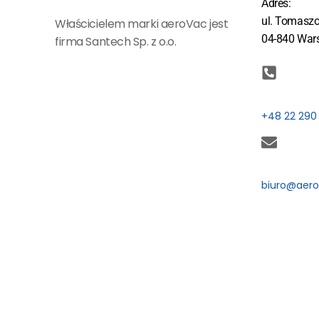
Adres:
ul. Tomasz
Właścicielem marki aeroVac jest
04-840 War
firma Santech Sp. z o.o.
+48 22 290
biuro@aero