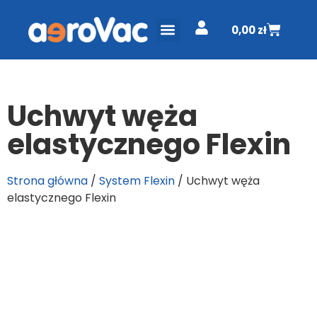
0,00
zł
ODKURZACZE CENTRALNE
PROJEKT I WYCENA
DO POBRANIA
Uchwyt węża
elastycznego Flexin
Strona główna
/
System Flexin
/ Uchwyt węża
elastycznego Flexin