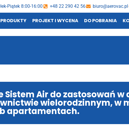
łek-Piątek 8:00-16:00
+48 22 290 42 56
biuro@aerovac.pl
PRODUKTY
PROJEKT I WYCENA
DO POBRANIA
K
e Sistem Air do zastosowań 
wnictwie wielorodzinnym, w 
ub apartamentach.