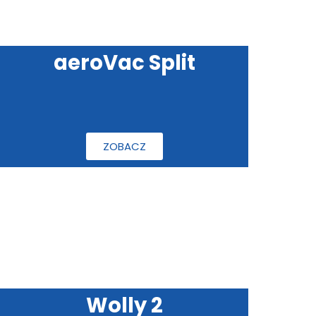
aeroVac Split
ZOBACZ
Wolly 2