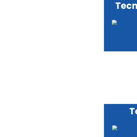
Tecn
T