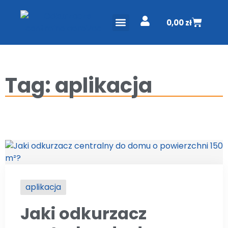
0,00
zł
ODKURZACZE CENTRALNE
PROJEKT I WYCENA
Tag: aplikacja
aplikacja
Jaki odkurzacz