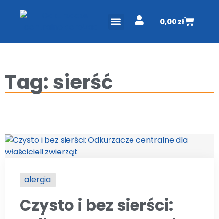
0,00
zł
ODKURZACZE CENTRALNE
PROJEKT I WYCENA
Tag: sierść
alergia
Czysto i bez sierści: