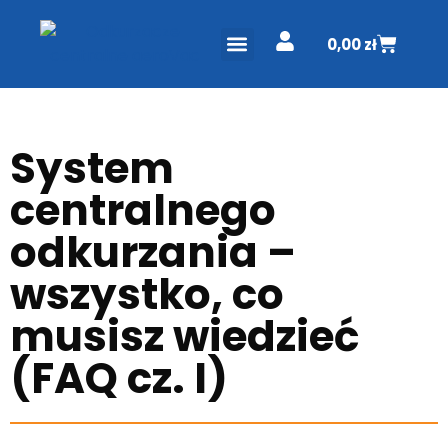
0,00
zł
ODKURZACZE CENTRALNE
PROJEKT I WYCENA
DO POBRANIA
System
centralnego
odkurzania –
wszystko, co
musisz wiedzieć
(FAQ cz. I)