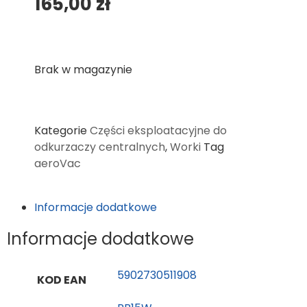
165,00
zł
Brak w magazynie
Kategorie
Części eksploatacyjne do
odkurzaczy centralnych
,
Worki
Tag
aeroVac
Informacje dodatkowe
Informacje dodatkowe
5902730511908
KOD EAN