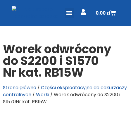
0,00
zł
ODKURZACZE CENTRALNE
PROJEKT I WYCENA
DO POBRANIA
Worek odwrócony
do S2200 i S1570
Nr kat. RB15W
Strona główna
/
Części eksploatacyjne do odkurzaczy
centralnych
/
Worki
/ Worek odwrócony do S2200 i
S1570Nr kat. RB15W