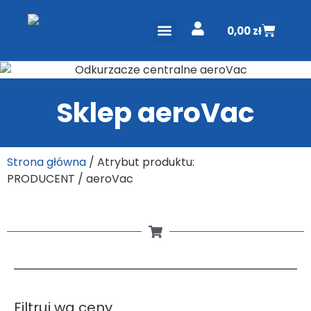
0,00
zł
ODKURZACZE CENTRALNE
PROJEKT I WYCENA
DO POBRANIA
Sklep aeroVac
Strona główna
/ Atrybut produktu:
PRODUCENT / aeroVac
Filtruj wg ceny