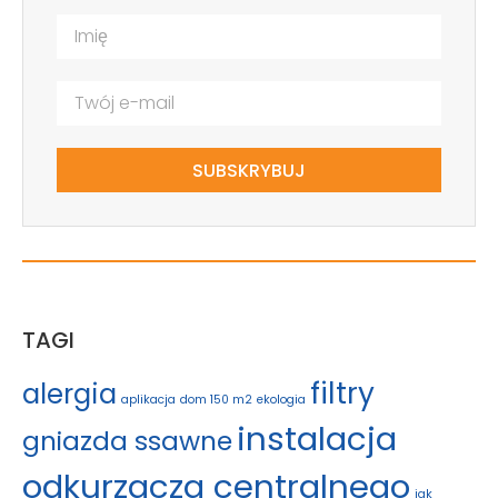
SUBSKRYBUJ
TAGI
filtry
alergia
aplikacja
dom 150 m2
ekologia
instalacja
gniazda ssawne
odkurzacza centralnego
jak