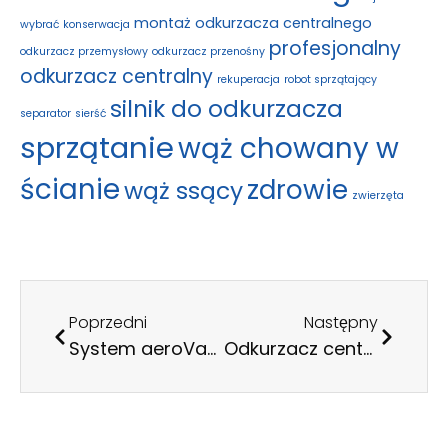
montaż odkurzacza centralnego
wybrać
konserwacja
profesjonalny
odkurzacz przemysłowy
odkurzacz przenośny
odkurzacz centralny
rekuperacja
robot sprzątający
silnik do odkurzacza
separator
sierść
sprzątanie
wąż chowany w
ścianie
zdrowie
wąż ssący
zwierzęta
Poprzedni
Następny
System aeroVac – nowoczesny system centralnego odkurzania dopasowany do Twojego domu
Odkurzacz centralny dla alergika i astmatyka – jak naprawdę działa i co wybrać