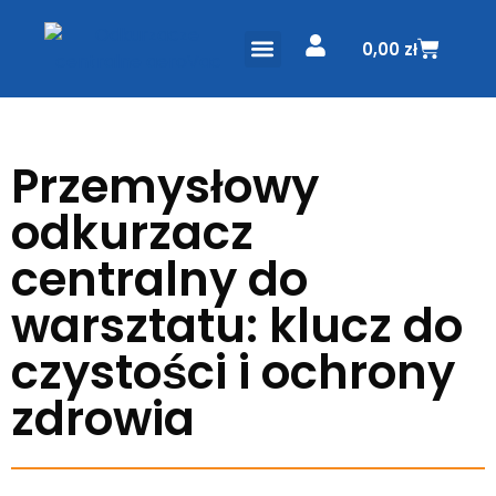
0,00
zł
ODKURZACZE CENTRALNE
PROJEKT I WYCENA
Przemysłowy
odkurzacz
centralny do
warsztatu: klucz do
czystości i ochrony
zdrowia