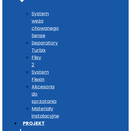
System
węża
chowanego
Sense
Separatory
Turbix
Flisy
2
System
Flexin
Akcesoria
do
sprzątania
Materiały
instalacyjne
PROJEKT
I