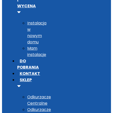
WYCENA
Instalacja
w
nowym
domu
Mam
instalację
DO
POBRANIA
KONTAKT
SKLEP
Odkurzacze
Centralne
Odkurzacze