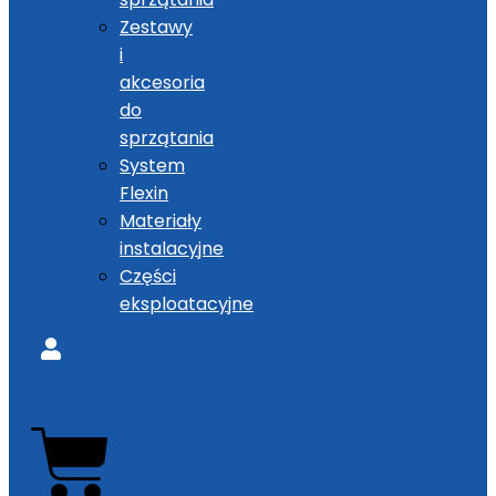
Zestawy
i
akcesoria
do
sprzątania
System
Flexin
Materiały
instalacyjne
Części
eksploatacyjne
3118,00
zł
1