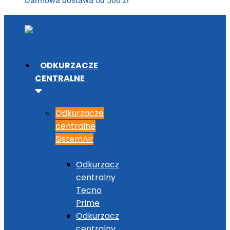
Darmowa dostawa od 500 zł
ODKURZACZE
CENTRALNE
Odkurzacze
centralne
SistemAir
Odkurzacz
centralny
Tecno
Prime
Odkurzacz
centralny