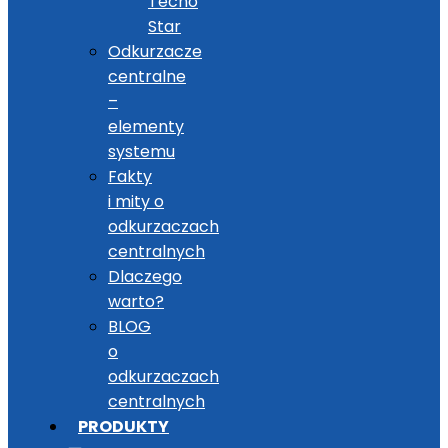
Tecno
Star
Odkurzacze
centralne
–
elementy
systemu
Fakty
i mity o
odkurzaczach
centralnych
Dlaczego
warto?
BLOG
o
odkurzaczach
centralnych
PRODUKTY