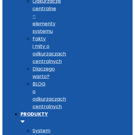
Odkurzacze
centralne
–
elementy
systemu
Fakty
i mity o
odkurzaczach
centralnych
Dlaczego
warto?
BLOG
o
odkurzaczach
centralnych
PRODUKTY
System