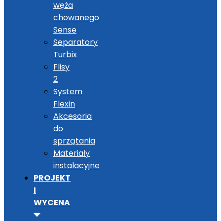
węża
chowanego
Sense
Separatory
Turbix
Flisy
2
System
Flexin
Akcesoria
do
sprzątania
Materiały
instalacyjne
PROJEKT
I
WYCENA