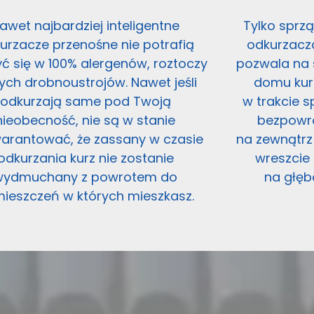
awet najbardziej inteligentne
Tylko sprz
urzacze przenośne nie potrafią
odkurzacz
ć się w 100% alergenów, roztoczy
pozwala na 
nych drobnoustrojów. Nawet jeśli
domu kurz
odkurzają same pod Twoją
w trakcie s
nieobecność, nie są w stanie
bezpowr
arantować, że zassany w czasie
na zewnątrz
odkurzania kurz nie zostanie
wreszcie
wydmuchany z powrotem do
na głęb
ieszczeń w których mieszkasz.