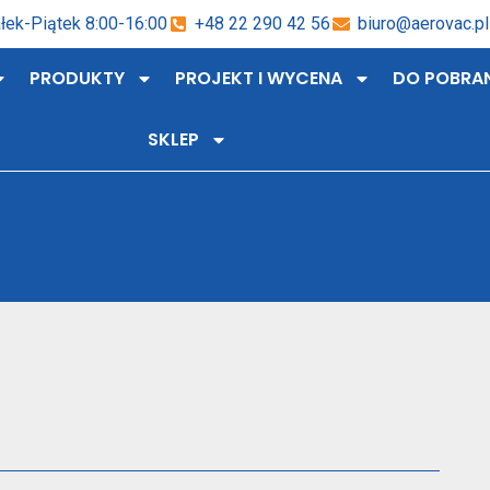
łek-Piątek 8:00-16:00
+48 22 290 42 56
biuro@aerovac.pl
PRODUKTY
PROJEKT I WYCENA
DO POBRA
SKLEP