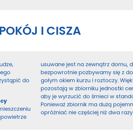
POKÓJ I CISZA
udze,
usuwane jest na zewnątrz domu, d
nego
bezpowrotnie pozbywamy się z d
zystąpić do
gołym okiem kurzu i roztoczy. Wię
pozostają w zbiorniku jednostki cen
aby je wyrzucić do śmieci w stan
acy
Ponieważ zbiornik ma dużą pojemn
omieszczeniu
opróżniać nie częściej niż dwa razy
 powietrze