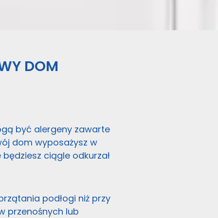
OWY DOM
mogą być alergeny zawarte
swój dom wyposażysz w
e będziesz ciągle odkurzał
rzątania podłogi niż przy
w przenośnych lub