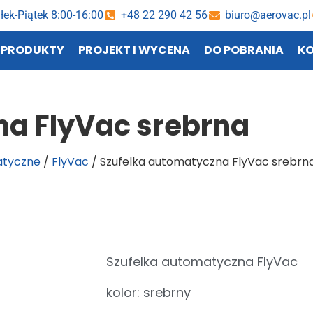
łek-Piątek 8:00-16:00
+48 22 290 42 56
biuro@aerovac.pl
PRODUKTY
PROJEKT I WYCENA
DO POBRANIA
K
na FlyVac srebrna
atyczne
/
FlyVac
/ Szufelka automatyczna FlyVac srebrn
Szufelka automatyczna FlyVac
kolor: srebrny