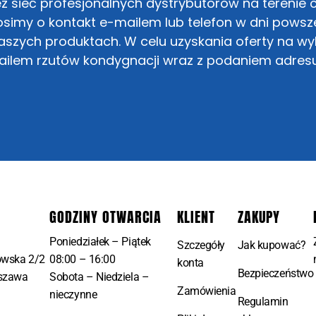
 sieć profesjonalnych dystrybutorów na terenie c
simy o kontakt e-mailem lub telefon w dni powsze
szych produktach. W celu uzyskania oferty na w
mailem rzutów kondygnacji wraz z podaniem adres
GODZINY OTWARCIA
KLIENT
ZAKUPY
Poniedziałek – Piątek
Szczegóły
Jak kupować?
owska 2/2
08:00 – 16:00
konta
Bezpieczeństwo
szawa
Sobota – Niedziela –
Zamówienia
nieczynne
Regulamin