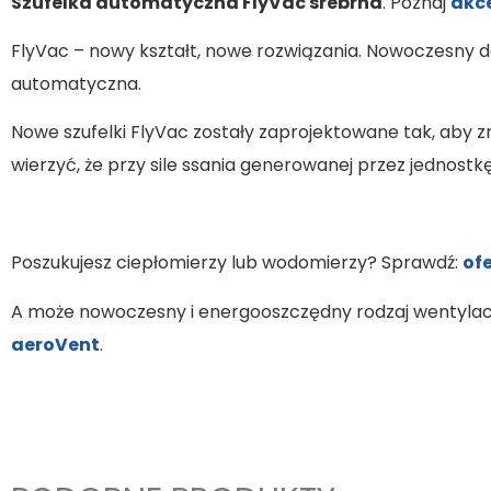
Szufelka automatyczna FlyVac srebrna
. Poznaj
akc
FlyVac – nowy kształt, nowe rozwiązania. Nowoczesny 
automatyczna.
Nowe szufelki FlyVac zostały zaprojektowane tak, aby 
wierzyć, że przy sile ssania generowanej przez jednost
Poszukujesz ciepłomierzy lub wodomierzy? Sprawdź:
of
A może nowoczesny i energooszczędny rodzaj wentylacj
aeroVent
.