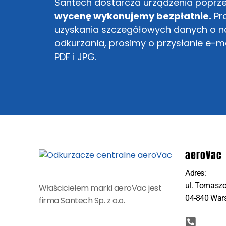
Santech dostarcza urządzenia poprzez
wycenę wykonujemy bezpłatnie.
Pro
uzyskania szczegółowych danych o na
odkurzania, prosimy o przysłanie e-
PDF i JPG.
aeroVac
Adres:
ul. Tomasz
Właścicielem marki aeroVac jest
04-840 War
firma Santech Sp. z o.o.