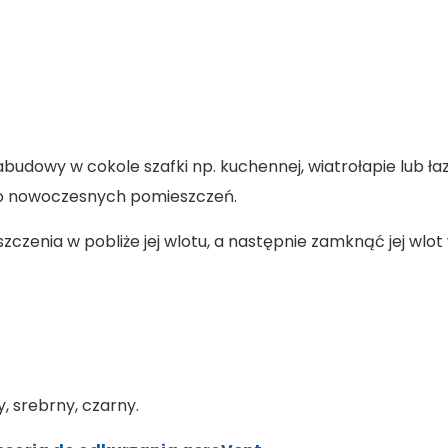
udowy w cokole szafki np. kuchennej, wiatrołapie lub łazi
do nowoczesnych pomieszczeń.
czenia w pobliże jej wlotu, a następnie zamknąć jej wl
, srebrny, czarny.