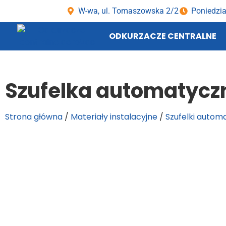
W-wa, ul. Tomaszowska 2/2
Poniedzia
ODKURZACZE CENTRALNE
Szufelka automatycz
Strona główna
/
Materiały instalacyjne
/
Szufelki autom