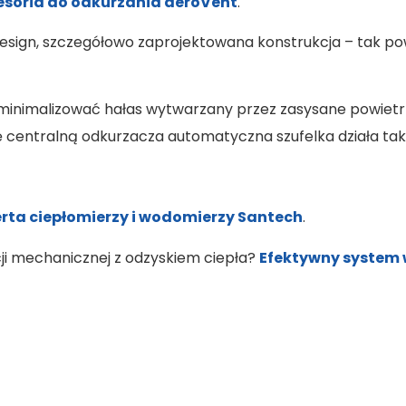
esoria do odkurzania aeroVent
.
design, szczegółowo zaprojektowana konstrukcja – tak p
zminimalizować hałas wytwarzany przez zasysane powietrz
kę centralną odkurzacza automatyczna szufelka działa tak
erta ciepłomierzy i wodomierzy Santech
.
i mechanicznej z odzyskiem ciepła?
Efektywny system w