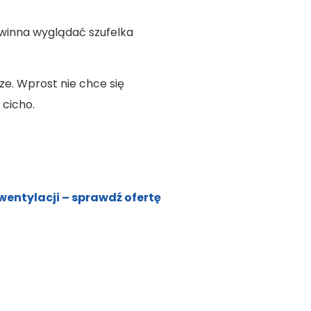
owinna wyglądać szufelka
e. Wprost nie chce się
 cicho.
entylacji – sprawdź ofertę